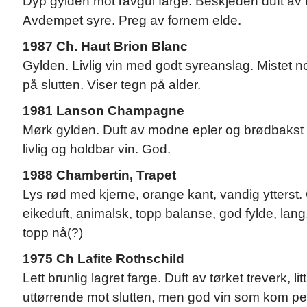
Dyp gylden mot ravgul farge. Beskjeden duft av
Avdempet syre. Preg av fornem elde.
1987 Ch. Haut Brion Blanc
Gylden. Livlig vin med godt syreanslag. Mistet noe
på slutten. Viser tegn på alder.
1981 Lanson Champagne
Mørk gylden. Duft av modne epler og brødbakst L
livlig og holdbar vin. God.
1988 Chambertin, Trapet
Lys rød med kjerne, orange kant, vandig ytterst.
eikeduft, animalsk, topp balanse, god fylde, lang
topp nå(?)
1975 Ch Lafite Rothschild
Lett brunlig lagret farge. Duft av tørket treverk, litt
uttørrende mot slutten, men god vin som kom pen