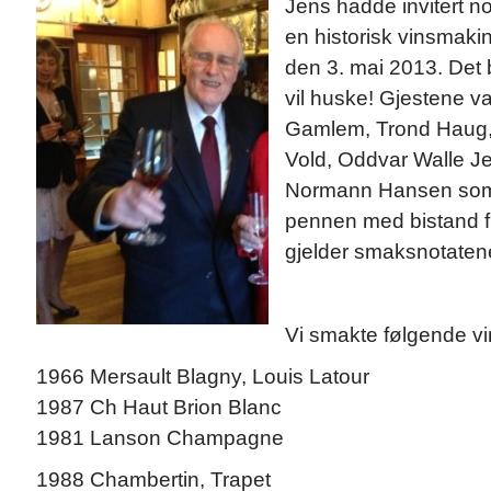
Jens hadde invitert n
en historisk vinsmak
den 3. mai 2013. Det b
vil huske! Gjestene v
Gamlem, Trond Haug, 
Vold, Oddvar Walle Jen
Normann Hansen som h
pennen med bistand f
gjelder smaksnotaten
Vi smakte følgende vi
1966 Mersault Blagny, Louis Latour
1987 Ch Haut Brion Blanc
1981 Lanson Champagne
1988 Chambertin, Trapet