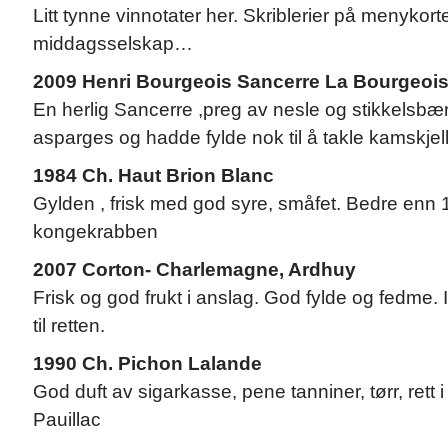
Litt tynne vinnotater her. Skriblerier på menykortet
middagsselskap…
2009 Henri Bourgeois Sancerre La Bourgeoi
En herlig Sancerre ,preg av nesle og stikkelsbær. 
asparges og hadde fylde nok til å takle kamskje
1984 Ch. Haut Brion Blanc
Gylden , frisk med god syre, småfet. Bedre enn 1
kongekrabben
2007 Corton- Charlemagne, Ardhuy
Frisk og god frukt i anslag. God fylde og fedme. 
til retten.
1990 Ch. Pichon Lalande
God duft av sigarkasse, pene tanniner, tørr, rett 
Pauillac