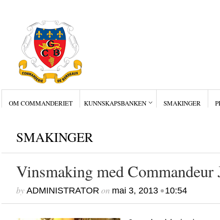
OM COMMANDERIET
KUNNSKAPSBANKEN
SMAKINGER
P
Siste innlegg
Wine Collectors – Sm
Wine Collectors – Sm
Wine Collectors – Sma
SMAKINGER
Masterclass med Ch. Sm
Stor suksess for Bordea
Vinsmaking med Commandeur J
by
on
•
ADMINISTRATOR
mai 3, 2013
10:54