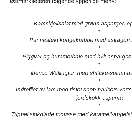
Østmarkseteren følgende ypperlige meny:
Kamskjellsalat med grønn asparges-epl
*
Pannestekt kongekrabbe med estragon sa
*
Piggvar og hummerhale med hvit asparges
*
Iberico Wellington med shitake-spinat-b
*
Indrefilet av lam med ristet sopp-haricots ver
jordskokk espuma
*
Trippel sjokolade mousse med karamell-appelsi