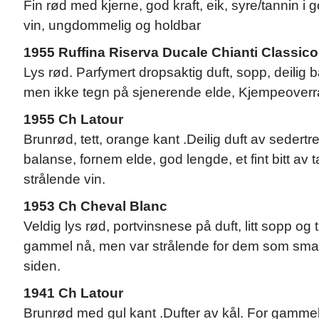
Fin rød med kjerne, god kraft, eik, syre/tannin i 
vin, ungdommelig og holdbar
1955 Ruffina Riserva Ducale Chianti Classico
Lys rød. Parfymert dropsaktig duft, sopp, deilig ba
men ikke tegn på sjenerende elde, Kjempeoverras
1955 Ch Latour
Brunrød, tett, orange kant .Deilig duft av sedertr
balanse, fornem elde, god lengde, et fint bitt av 
strålende vin.
1953 Ch Cheval Blanc
Veldig lys rød, portvinsnese på duft, litt sopp og t
gammel nå, men var strålende for dem som smakt
siden.
1941 Ch Latour
Brunrød med gul kant .Dufter av kål. For gamme