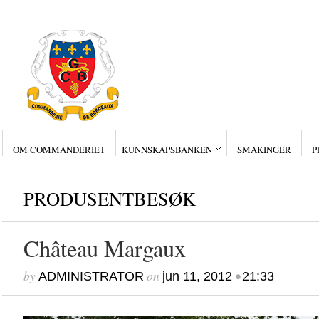
OM COMMANDERIET
KUNNSKAPSBANKEN
SMAKINGER
P
Siste innlegg
Wine Collectors – Sm
Wine Collectors – Sm
Wine Collectors – Sma
PRODUSENTBESØK
Masterclass med Ch. Sm
Stor suksess for Bordea
Château Margaux
by
on
•
ADMINISTRATOR
jun 11, 2012
21:33