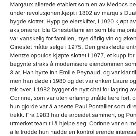
Margaux allerede etablert som en av Medocs best
under revolusjonen,kjøpt i 1802 av marquis Duat
bygde slottet. Hyppige eierskifter, i 1920 kjøpt a
aksjonærer, bla Ginestetfamilien som ble majoritet
var vanskelig for familien, mye dårlig vin og øken
Ginestet måtte selge i 1975. Den greskfødte en
Mentzelopoulos kjøpte slottet i 1977, et kupp for
begynte straks å modernisere eiendommen som h
3 år. Han hyrte inn Emilie Peynaud, og var klar til
men han døde i 1980 og det var enken Laure og
tok over. I 1982 bygget de nytt chai for lagring av 
Corinne, som var uten erfaring ,måtte lære fort, 
hun gjorde var å ansette Paul Pontallier som dire
trekk. Fra 1983 har de arbeidet sammen, og Ponta
utmerket team til å hjelpe seg. Corinne var en 
alle trodde hun hadde en kontrollerende interes