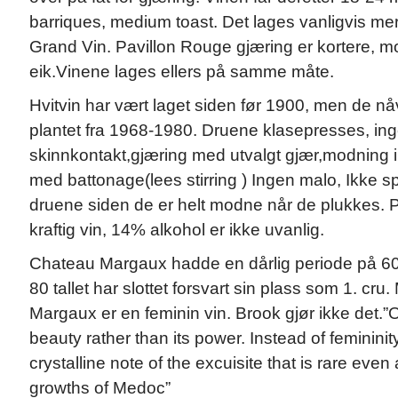
barriques, medium toast. Det lages vanligvis m
Grand Vin. Pavillon Rouge gjæring er kortere, m
eik.Vinene lages ellers på samme måte.
Hvitvin har vært laget siden før 1900, men de n
plantet fra 1968-1980. Druene klasepresses, in
skinnkontakt,gjæring med utvalgt gjær,modning i
med battonage(lees stirring ) Ingen malo, Ikke sp
druene siden de er helt modne når de plukkes. P
kraftig vin, 14% alkohol er ikke uvanlig.
Chateau Margaux hadde en dårlig periode på 60 o
80 tallet har slottet forsvart sin plass som 1. c
Margaux er en feminin vin. Brook gjør ikke det.”O
beauty rather than its power. Instead of femininity
crystalline note of the excuisite that is rare eve
growths of Medoc”