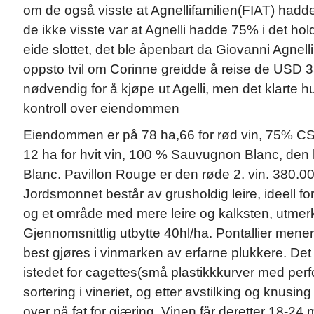
om de også visste at Agnellifamilien(FIAT) hadde
de ikke visste var at Agnelli hadde 75% i det ho
eide slottet, det ble åpenbart da Giovanni Agnell
oppsto tvil om Corinne greidde å reise de USD 3
nødvendig for å kjøpe ut Agelli, men det klarte h
kontroll over eiendommen
Eiendommen er på 78 ha,66 for rød vin, 75% C
12 ha for hvit vin, 100 % Sauvugnon Blanc, den h
Blanc. Pavillon Rouge er den røde 2. vin. 380.00
Jordsmonnet består av grusholdig leire, ideell f
og et område med mere leire og kalksten, utmerke
Gjennomsnittlig utbytte 40hl/ha. Pontallier mene
best gjøres i vinmarken av erfarne plukkere. De
istedet for cagettes(små plastikkkurver med perf
sortering i vineriet, og etter avstilking og knusi
over på fat for gjæring. Vinen får deretter 18-24