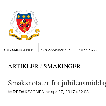
OM COMMANDERIET
KUNNSKAPSBANKEN
SMAKINGER
P
Siste innlegg
Wine Collectors – Sm
Wine Collectors – Sm
Wine Collectors – Sma
ARTIKLER
/
SMAKINGER
Masterclass med Ch. Sm
Stor suksess for Bordea
Smaksnotater fra jubileusmidda
by
on
•
REDAKSJONEN
apr 27, 2017
22:03