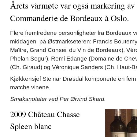
Årets vårmøte var også markering av 3
Commanderie de Bordeaux à Oslo.
Flere fremtredene personligheter fra Bordeaux va
middagen på Østmarkseteren: Francis Boutemy
Maître, Grand Conseil du Vin de Bordeaux), Vé
Phelan Segur), Remi Edange (Domaine de Cheval
(Ch. Giraud) og Véronique Sanders (Ch. Haut-Bai
Kjøkkensjef Steinar Drøsdal komponerte en fem r
matche vinene.
Smaksnotater ved Per Øivind Skard.
2009 Château Chasse
Spleen blanc