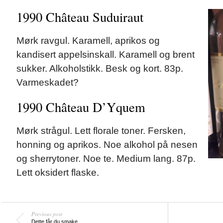
1990 Château Suduiraut
Mørk ravgul. Karamell, aprikos og
kandisert appelsinskall. Karamell og brent
sukker. Alkoholstikk. Besk og kort. 83p.
Varmeskadet?
1990 Château D’Yquem
Mørk strågul. Lett florale toner. Fersken,
honning og aprikos. Noe alkohol på nesen
og sherrytoner. Noe te. Medium lang. 87p.
Lett oksidert flaske.
Previous post
Dette får du smake