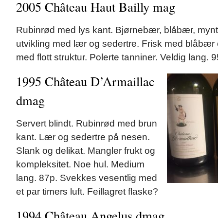
2005 Château Haut Bailly mag
Rubinrød med lys kant. Bjørnebær, blåbær, my
utvikling med lær og sedertre. Frisk med blåbær
med flott struktur. Polerte tanniner. Veldig lang. 
1995 Château D’Armaillac
dmag
Servert blindt. Rubinrød med brun
kant. Lær og sedertre på nesen.
Slank og delikat. Mangler frukt og
kompleksitet. Noe hul. Medium
lang. 87p. Svekkes vesentlig med
et par timers luft. Feillagret flaske?
1994 Château Angelus dmag.